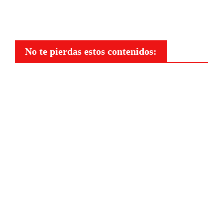
No te pierdas estos contenidos:
Belleza
Peluqu
eria y
belleza
profesi