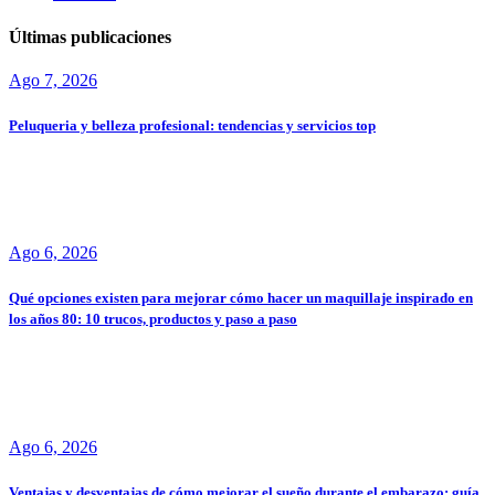
Últimas publicaciones
Ago 7, 2026
Peluqueria y belleza profesional: tendencias y servicios top
Ago 6, 2026
Qué opciones existen para mejorar cómo hacer un maquillaje inspirado en
los años 80: 10 trucos, productos y paso a paso
Ago 6, 2026
Ventajas y desventajas de cómo mejorar el sueño durante el embarazo: guía