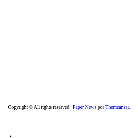
Belleza
Centros
de belleza
y
bienestar:
guía
completa
para
elegir los
mejores
Copyright © All rights reserved
|
Paper News
por
Themeansar
.