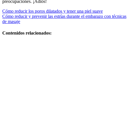
preocupaciones. ¡Adiós!
Navegación
Cómo reducir los poros dilatados y tener una piel suave
Cómo reducir y prevenir las estrías durante el embarazo con técnicas
de
de masaje
entradas
Contenidos relacionados:
Qué
claves son
esenciales
para una
maternidad
plena:
cómo
evitar la
retención
de
líquidos
en el
embarazo