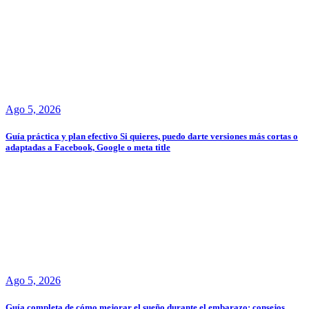
Ago 5, 2026
Guía práctica y plan efectivo Si quieres, puedo darte versiones más cortas o
adaptadas a Facebook, Google o meta title
Ago 5, 2026
Guía completa de cómo mejorar el sueño durante el embarazo: consejos