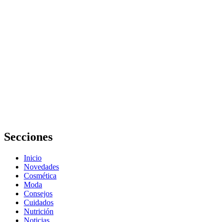
retención de
líquidos en el
embarazo
Cómo evitar
errores en la
elección de
productos
para bebés y
prevenir la
retención de
líquidos en el
embarazo
Secciones
Inicio
Novedades
Cosmética
Moda
Consejos
Cuidados
Nutrición
Noticias