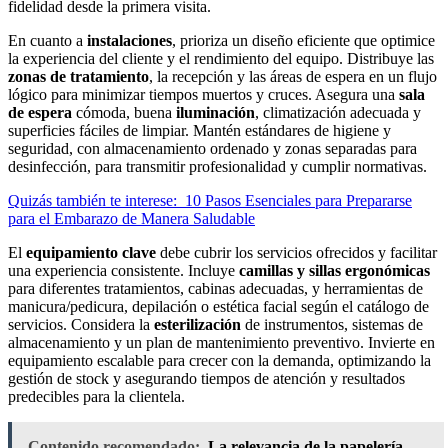
fidelidad desde la primera visita.
En cuanto a
instalaciones
, prioriza un diseño eficiente que optimice
la experiencia del cliente y el rendimiento del equipo. Distribuye las
zonas de tratamiento
, la recepción y las áreas de espera en un flujo
lógico para minimizar tiempos muertos y cruces. Asegura una
sala
de espera
cómoda, buena
iluminación
, climatización adecuada y
superficies fáciles de limpiar. Mantén estándares de higiene y
seguridad, con almacenamiento ordenado y zonas separadas para
desinfección, para transmitir profesionalidad y cumplir normativas.
Quizás también te interese:
10 Pasos Esenciales para Prepararse
para el Embarazo de Manera Saludable
El
equipamiento clave
debe cubrir los servicios ofrecidos y facilitar
una experiencia consistente. Incluye
camillas y sillas ergonómicas
para diferentes tratamientos, cabinas adecuadas, y herramientas de
manicura/pedicura, depilación o estética facial según el catálogo de
servicios. Considera la
esterilización
de instrumentos, sistemas de
almacenamiento y un plan de mantenimiento preventivo. Invierte en
equipamiento escalable para crecer con la demanda, optimizando la
gestión de stock y asegurando tiempos de atención y resultados
predecibles para la clientela.
Contenido recomendado:
La relevancia de la papelería