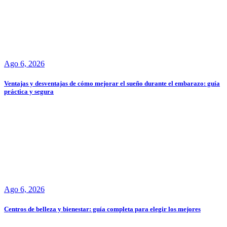
Ago 6, 2026
Ventajas y desventajas de cómo mejorar el sueño durante el embarazo: guía
práctica y segura
Ago 6, 2026
Centros de belleza y bienestar: guía completa para elegir los mejores