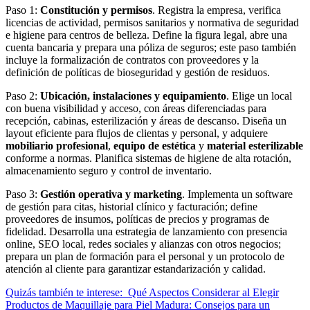
Paso 1:
Constitución y permisos
. Registra la empresa, verifica
licencias de actividad, permisos sanitarios y normativa de seguridad
e higiene para centros de belleza. Define la figura legal, abre una
cuenta bancaria y prepara una póliza de seguros; este paso también
incluye la formalización de contratos con proveedores y la
definición de políticas de bioseguridad y gestión de residuos.
Paso 2:
Ubicación, instalaciones y equipamiento
. Elige un local
con buena visibilidad y acceso, con áreas diferenciadas para
recepción, cabinas, esterilización y áreas de descanso. Diseña un
layout eficiente para flujos de clientas y personal, y adquiere
mobiliario profesional
,
equipo de estética
y
material esterilizable
conforme a normas. Planifica sistemas de higiene de alta rotación,
almacenamiento seguro y control de inventario.
Paso 3:
Gestión operativa y marketing
. Implementa un software
de gestión para citas, historial clínico y facturación; define
proveedores de insumos, políticas de precios y programas de
fidelidad. Desarrolla una estrategia de lanzamiento con presencia
online, SEO local, redes sociales y alianzas con otros negocios;
prepara un plan de formación para el personal y un protocolo de
atención al cliente para garantizar estandarización y calidad.
Quizás también te interese:
Qué Aspectos Considerar al Elegir
Productos de Maquillaje para Piel Madura: Consejos para un