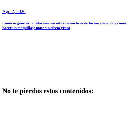
Ago 2, 2026
Cómo organizar la información sobre cosméticos de forma eficiente y cómo
hacer un maquillaje mate sin efecto graso
No te pierdas estos contenidos:
Belleza
Peluqueria y
belleza
profesional: