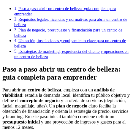
Paso a paso abrir un centro de belleza: guía completa para
emprender
Requisitos legales, licencias y normativas para abrir un centro de
belleza
Plan de negocio, presupuesto y financiación para un centro de
belleza
Ubicación, instalaciones y equipamiento clave para un centro de
belleza
Estrategias de marketing, experiencia del cliente y operaciones en
un centro de belleza
Paso a paso abrir un centro de belleza:
guía completa para emprender
Para abrir un
centro de belleza
, empieza con un
análisis de
viabilidad
: estudia la demanda local, identifica tu público objetivo y
define el
concepto de negocio
y la oferta de servicios (depilación,
facial, maquillaje, uñas). Un
plan de negocio
claro facilita la
obtención de financiación y orienta la estrategia de precio, servicios
y branding. En este paso inicial también conviene definir un
presupuesto inicial
y una proyección de ingresos y gastos para al
menos 12 meses.