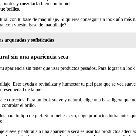
os bordes y
mezclarla
bien con tu piel.
ue brilles
.
ural con tu base de maquillaje. Si quieres conseguir un look aún más na
al con vuestra base de maquillaje?
s arqueadas y sofisticadas
ural sin una apariencia seca
tu apariencia sin tener que usar productos pesados. Para lograr un look 
uillaje. Esto ayuda a revitalizar y humectar tu piel para que se vea sua
a resequedad de la piel.
aje correctos. Para un look suave y natural, elige una base ligera que no
controlar el brillo.
ara tu tipo de piel. Si tu piel es seca, elige productos hidratantes que
o.
aje suave y natural sin una apariencia seca es usar los productos adecua