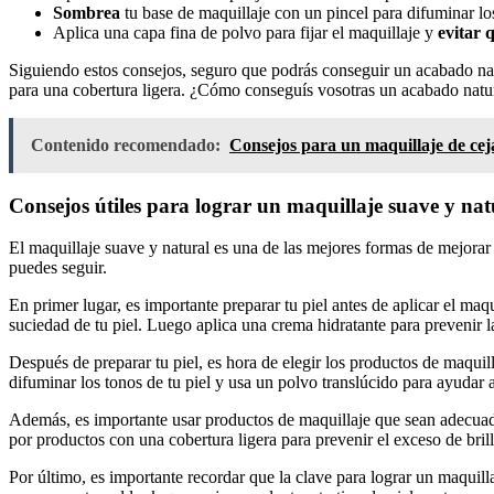
Sombrea
tu base de maquillaje con un pincel para difuminar l
Aplica una capa fina de polvo para fijar el maquillaje y
evitar q
Siguiendo estos consejos, seguro que podrás conseguir un acabado nat
para una cobertura ligera. ¿Cómo conseguís vosotras un acabado natur
Contenido recomendado:
Consejos para un maquillaje de ceja
Consejos útiles para lograr un maquillaje suave y nat
El maquillaje suave y natural es una de las mejores formas de mejorar 
puedes seguir.
En primer lugar, es importante preparar tu piel antes de aplicar el maq
suciedad de tu piel. Luego aplica una crema hidratante para prevenir l
Después de preparar tu piel, es hora de elegir los productos de maquill
difuminar los tonos de tu piel y usa un polvo translúcido para ayudar a 
Además, es importante usar productos de maquillaje que sean adecuados p
por productos con una cobertura ligera para prevenir el exceso de brill
Por último, es importante recordar que la clave para lograr un maquill