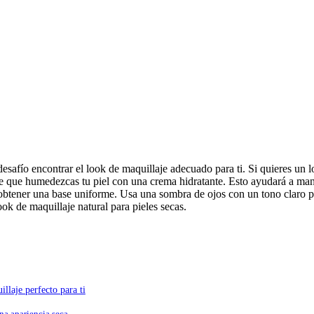
desafío encontrar el look de maquillaje adecuado para ti. Si quieres un 
te que humedezcas tu piel con una crema hidratante. Esto ayudará a mante
obtener una base uniforme. Usa una sombra de ojos con un tono claro pa
ook de maquillaje natural para pieles secas.
llaje perfecto para ti
una apariencia seca