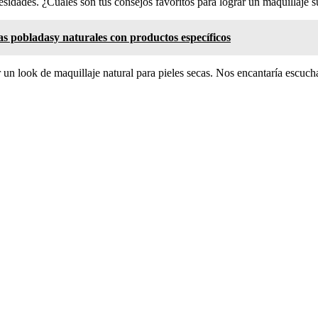
cesidades. ¿Cuáles son tus consejos favoritos para lograr un maquillaje 
as pobladasy naturales con productos específicos
un look de maquillaje natural para pieles secas. Nos encantaría escuch