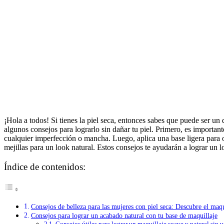
¡Hola a todos! Si tienes la piel seca, entonces sabes que puede ser un 
algunos consejos para lograrlo sin dañar tu piel. Primero, es importan
cualquier imperfección o mancha. Luego, aplica una base ligera para 
mejillas para un look natural. Estos consejos te ayudarán a lograr un l
Índice de contenidos:
Consejos de belleza para las mujeres con piel seca: Descubre el maqui
Consejos para lograr un acabado natural con tu base de maquillaje
Consejos útiles para lograr un maquillaje suave y natural sin 