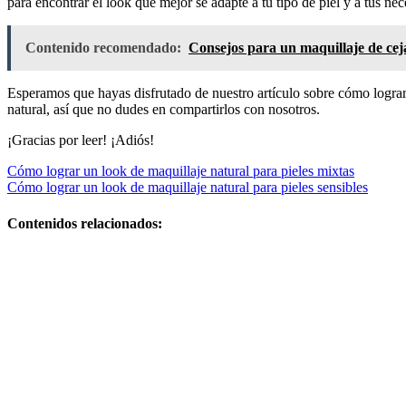
para encontrar el look que mejor se adapte a tu tipo de piel y a tus ne
Contenido recomendado:
Consejos para un maquillaje de cej
Esperamos que hayas disfrutado de nuestro artículo sobre cómo lograr 
natural, así que no dudes en compartirlos con nosotros.
¡Gracias por leer! ¡Adiós!
Navegación
Cómo lograr un look de maquillaje natural para pieles mixtas
Cómo lograr un look de maquillaje natural para pieles sensibles
de
entradas
Contenidos relacionados:
Cómo
organizar la
información
sobre
cosméticos de
forma eficiente
y cómo hacer
un maquillaje
mate sin efecto
graso