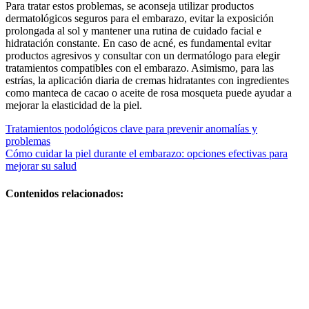
Para tratar estos problemas, se aconseja utilizar productos
dermatológicos seguros para el embarazo, evitar la exposición
prolongada al sol y mantener una rutina de cuidado facial e
hidratación constante. En caso de acné, es fundamental evitar
productos agresivos y consultar con un dermatólogo para elegir
tratamientos compatibles con el embarazo. Asimismo, para las
estrías, la aplicación diaria de cremas hidratantes con ingredientes
como manteca de cacao o aceite de rosa mosqueta puede ayudar a
mejorar la elasticidad de la piel.
Navegación
Tratamientos podológicos clave para prevenir anomalías y
problemas
de
Cómo cuidar la piel durante el embarazo: opciones efectivas para
entradas
mejorar su salud
Contenidos relacionados:
El
acompañamiento
profesional
fortalece la
lactancia y el
bienestar
familiar