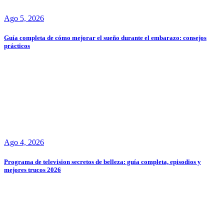
Ago 5, 2026
Guía completa de cómo mejorar el sueño durante el embarazo: consejos
prácticos
Ago 4, 2026
Programa de television secretos de belleza: guía completa, episodios y
mejores trucos 2026