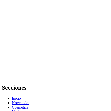
Errores
Comunes al
Mejorar la
Elasticidad de
la Piel con
Tratamientos
Naturales:
Guía
Completa
Alejandra
Salazar
incorpora iove
a su rutina de
recuperación
y cuidado
físico
Secciones
Inicio
Novedades
Cosmética