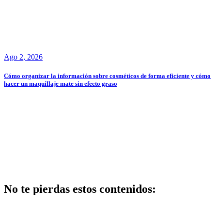
Ago 2, 2026
Cómo organizar la información sobre cosméticos de forma eficiente y cómo
hacer un maquillaje mate sin efecto graso
No te pierdas estos contenidos:
Belleza