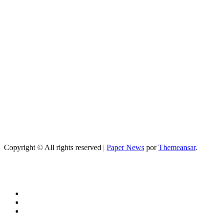
cómo mejorar
el sueño
durante el
embarazo:
guía práctica y
segura
Belleza
Centros de
belleza y
bienestar: guía
completa para
elegir los
mejores
Copyright © All rights reserved
|
Paper News
por
Themeansar
.