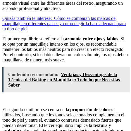
armonía visual entre las diferentes áreas del rostro, asegurando un
acabado profesional y atractivo.
Quizás también te interese:
Cómo se comparan las marcas de
maquillaje en diferentes países y cómo elegir la base adecuada para
tu tipo de piel
El primer equilibrio se refiere a la
armonía entre ojos y labios
. Si
se opta por un maquillaje intenso en los ojos, es recomendable
mantener los labios más neutros para no crear un efecto recargado.
Por el contrario, si los labios llevan un color vibrante, los ojos deben
maquillarse de manera más suave.
Contenido recomendado:
Ventajas y Desventajas de la
Técnica del Baking en Maquillaje: Todo lo que Necesitas
Saber
El segundo equilibrio se centra en la
proporción de colores
utilizados, buscando que los tonos seleccionados complementen el
tono de piel y entre sí, evitando contrastes demasiado fuertes que
puedan desentonar. El tercer equilibrio implica la
textura y
acabado
del maquillaje, combinando productos mate y luminosos