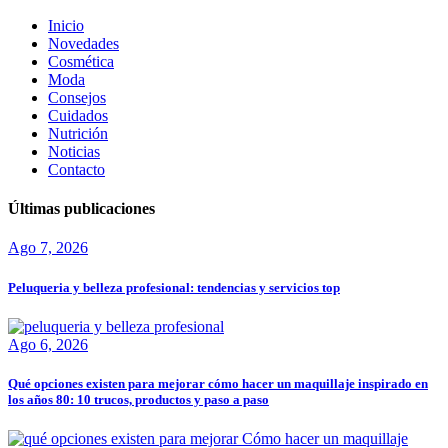
Inicio
Novedades
Cosmética
Moda
Consejos
Cuidados
Nutrición
Noticias
Contacto
Últimas publicaciones
Ago 7, 2026
Peluqueria y belleza profesional: tendencias y servicios top
Ago 6, 2026
Qué opciones existen para mejorar cómo hacer un maquillaje inspirado en
los años 80: 10 trucos, productos y paso a paso