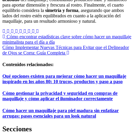
para aportar dimensión y frescura al rostro. Finalmente, el cuarto
equilibrio considera la
simetría y forma
, asegurando que ambos
lados del rostro estén equilibrados en cuanto a la aplicación del
maquillaje, para un resultado armonioso y natural.
Navegación
Cómo encontrar estadísticas clave sobre cómo hacer un maquillaje
minimalista para el día a día
de
Cómo Implementar Nuevas Técnicas para Evitar que el Delineador
entradas
de Ojos se Corra: Guía Completa
Contenidos relacionados:
Qué opciones existen para mejorar cómo hacer un maquillaje
inspirado en los años 80: 10 trucos, productos y paso a paso
Cómo gestionar la privacidad y seguridad en compras de
maquillaje y cómo aplicar el iluminador correctamente
Cómo hacer un maquillaje para piel madura sin enfatizar
arrugas: pasos esenciales para un look natural
Secciones