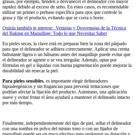
grasas, por ejemplo, tienden a desvanecer el delineador con mayor
rapidez debido al exceso de sebo. En estos casos, es recomendable
utilizar un primer o prebase específica para ojos que controle la
grasa y fije el producto, evitando que se corra o borre.
Quizás también te interese:
Ventajas y Desventajas de la Técnica
del Baking en Maquillaje: Todo lo que Necesitas Saber
En pieles secas, la clave está en preparar bien la zona del párpado
para que el delineador se adhiera correctamente. Aplicar una crema
hidratante ligera o un bálsamo antes del maquillaje puede evitar que
el delineador se agriete o se vea irregular. Además, optar por
fórmulas en gel o líquidas con buena pigmentación puede mejorar la
durabilidad sin resecar la piel.
Para pieles sensibles
, es importante elegir delineadores
hipoalergénicos y sin fragancias para prevenir irritaciones que
podrían afectar la fijación del producto. Asimismo, una aplicación
suave y evitar frotar el área ayudará a mantener el delineado intacto
por más tiempo.
Finalmente, independientemente del tipo de piel, sellar el delineador
con una sombra en polvo del mismo tono o con un fijador de
maquillaje puede ser un truco efectivo para prolongar su duración y