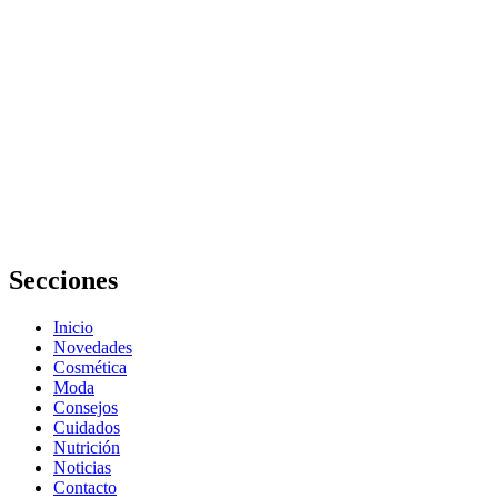
arrugas: pasos
esenciales
para un look
natural
Cómo mejorar
la técnica en
cómo hacer
contouring
para esculpir
el rostro paso
a paso
Secciones
Inicio
Novedades
Cosmética
Moda
Consejos
Cuidados
Nutrición
Noticias
Contacto