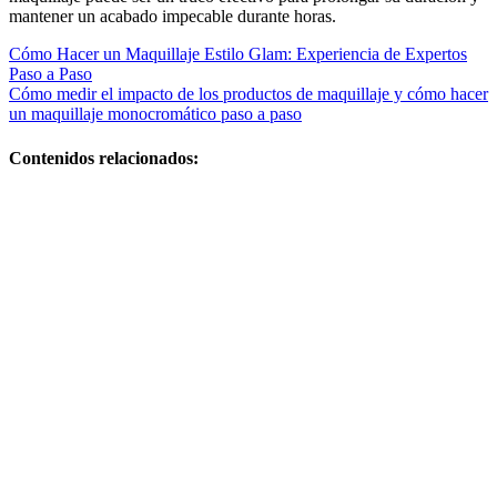
mantener un acabado impecable durante horas.
Navegación
Cómo Hacer un Maquillaje Estilo Glam: Experiencia de Expertos
Paso a Paso
de
Cómo medir el impacto de los productos de maquillaje y cómo hacer
entradas
un maquillaje monocromático paso a paso
Contenidos relacionados:
Cómo
gestionar la
privacidad y
seguridad en
compras de
maquillaje y
cómo aplicar
el iluminador
correctamente
Cómo hacer
un maquillaje
para piel
madura sin
enfatizar