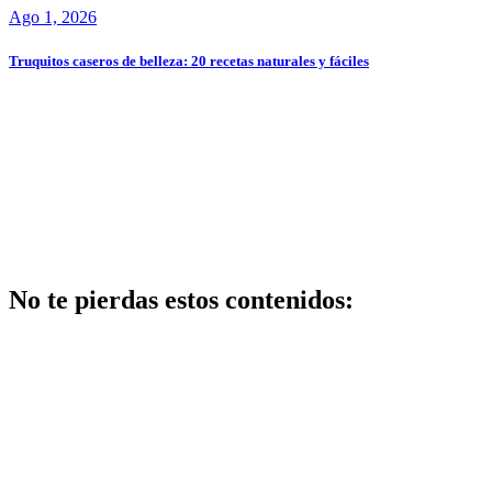
Ago 1, 2026
Truquitos caseros de belleza: 20 recetas naturales y fáciles
No te pierdas estos contenidos:
Belleza
Centros de
belleza y
bienestar: guía
completa para
elegir los
mejores