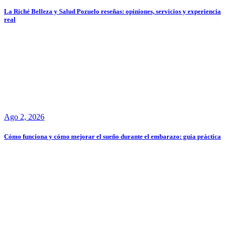
La Riché Belleza y Salud Pozuelo reseñas: opiniones, servicios y experiencia
real
Ago 2, 2026
Cómo funciona y cómo mejorar el sueño durante el embarazo: guía práctica