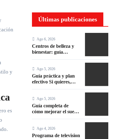
Últimas publicaciones
r
cación
Ago 6, 2026
Centros de belleza y
bienestar: guía
completa para elegir
u
los mejores
Ago 5, 2026
tilo y
Guía práctica y plan
efectivo Si quieres,
puedo darte versiones
más cortas o
ica
Ago 5, 2026
adaptadas a Facebook,
Google o meta title
Guía completa de
ero es
cómo mejorar el sueño
durante el embarazo:
 o
consejos prácticos
Ago 4, 2026
ado.
Programa de television