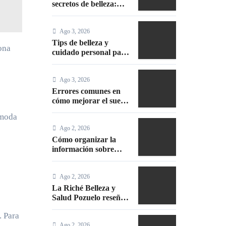
secretos de belleza:
guía completa,
episodios y mejores
Ago 3, 2026
trucos 2026
Tips de belleza y
ona
cuidado personal para
lucir radiante
Ago 3, 2026
Errores comunes en
cómo mejorar el sueño
durante el embarazo y
 moda
cómo evitarlos
Ago 2, 2026
Cómo organizar la
información sobre
cosméticos de forma
eficiente y cómo hacer
Ago 2, 2026
un maquillaje mate sin
efecto graso
La Riché Belleza y
Salud Pozuelo reseñas:
opiniones, servicios y
. Para
experiencia real
Ago 2, 2026