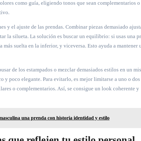
colores como guía, eligiendo tonos que sean complementarios o
tivo.
nes y el ajuste de las prendas. Combinar piezas demasiado ajus
r la silueta. La solución es buscar un equilibrio: si usas una p
a más suelta en la inferior, y viceversa. Esto ayuda a mantener 
usar de los estampados o mezclar demasiados estilos en un m
co y poco elegante. Para evitarlo, es mejor limitarse a uno o dos
lares o complementarios. Así, se consigue un look coherente y
masculina una prenda con historia identidad y estilo
s que reflejen tu estilo personal