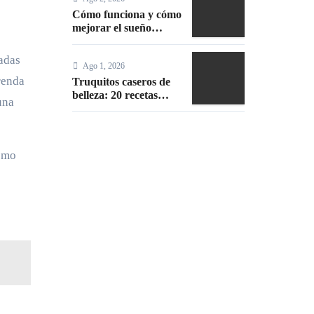
Cómo funciona y cómo
mejorar el sueño
durante el embarazo:
guía práctica
tadas
Ago 1, 2026
renda
Truquitos caseros de
belleza: 20 recetas
una
naturales y fáciles
ismo