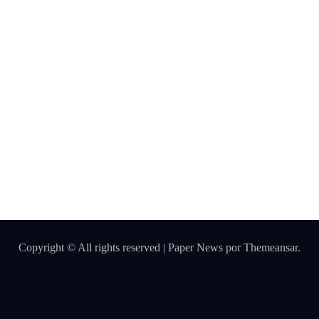
cias y
servici
os top
Qué
opcion
es
existen
para
mejora
r cómo
hacer
Copyright © All rights reserved
|
Paper News
por
Themeansar
.
un
maquil
laje