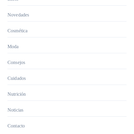
adecua
da:
Novedades
Guía
comple
Cosmética
ta
Moda
Consejos
Cuidados
Nutrición
Noticias
Contacto