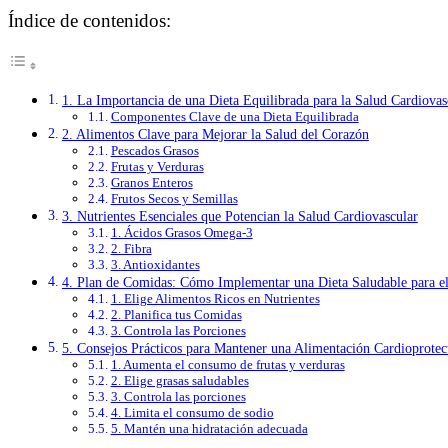
Índice de contenidos:
1. La Importancia de una Dieta Equilibrada para la Salud Cardiovas
Componentes Clave de una Dieta Equilibrada
2. Alimentos Clave para Mejorar la Salud del Corazón
Pescados Grasos
Frutas y Verduras
Granos Enteros
Frutos Secos y Semillas
3. Nutrientes Esenciales que Potencian la Salud Cardiovascular
1. Ácidos Grasos Omega-3
2. Fibra
3. Antioxidantes
4. Plan de Comidas: Cómo Implementar una Dieta Saludable para e
1. Elige Alimentos Ricos en Nutrientes
2. Planifica tus Comidas
3. Controla las Porciones
5. Consejos Prácticos para Mantener una Alimentación Cardioprotec
1. Aumenta el consumo de frutas y verduras
2. Elige grasas saludables
3. Controla las porciones
4. Limita el consumo de sodio
5. Mantén una hidratación adecuada