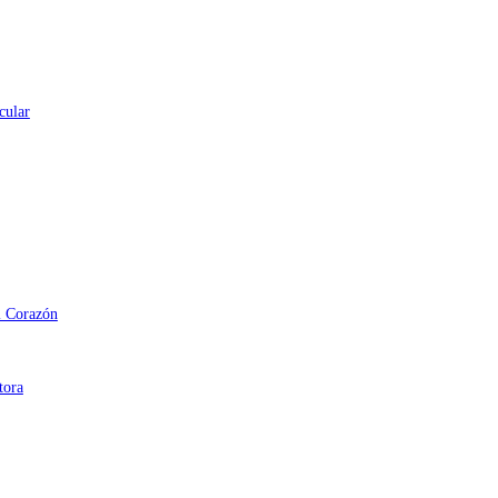
cular
l Corazón
tora