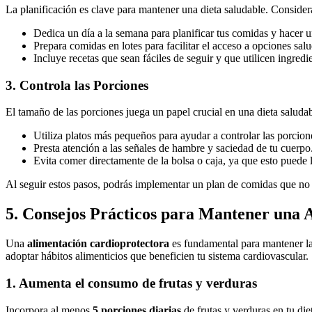
La planificación es clave para mantener una dieta saludable. Considera 
Dedica un día a la semana para planificar tus comidas y hacer u
Prepara comidas en lotes para facilitar el acceso a opciones sal
Incluye recetas que sean fáciles de seguir y que utilicen ingred
3. Controla las Porciones
El tamaño de las porciones juega un papel crucial en una dieta saludabl
Utiliza platos más pequeños para ayudar a controlar las porcion
Presta atención a las señales de hambre y saciedad de tu cuerpo
Evita comer directamente de la bolsa o caja, ya que esto puede 
Al seguir estos pasos, podrás implementar un plan de comidas que no so
5. Consejos Prácticos para Mantener una 
Una
alimentación cardioprotectora
es fundamental para mantener la
adoptar hábitos alimenticios que beneficien tu sistema cardiovascular.
1. Aumenta el consumo de frutas y verduras
Incorpora al menos
5 porciones diarias
de frutas y verduras en tu die