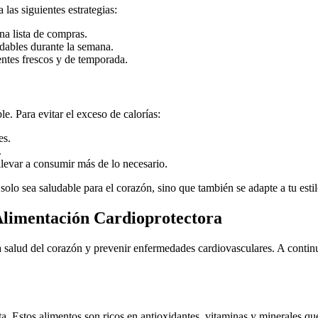
las siguientes estrategias:
na lista de compras.
udables durante la semana.
ientes frescos y de temporada.
e. Para evitar el exceso de calorías:
es.
.
llevar a consumir más de lo necesario.
lo sea saludable para el corazón, sino que también se adapte a tu estil
Alimentación Cardioprotectora
 salud del corazón y prevenir enfermedades cardiovasculares. A contin
ta. Estos alimentos son ricos en antioxidantes, vitaminas y minerales q