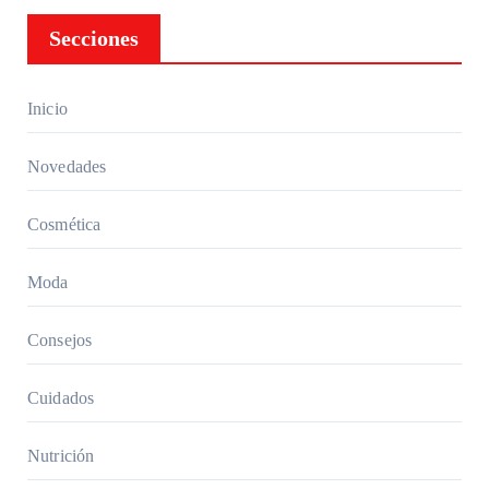
guía
Secciones
comple
ta para
elegir
Inicio
los
mejore
Novedades
s
Cosmética
Moda
Consejos
Cuidados
Nutrición