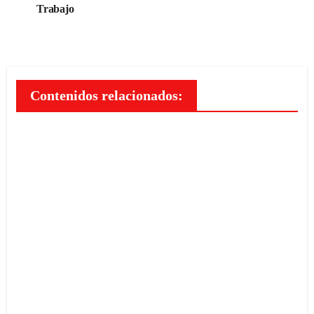
entradas
Trabajo
Contenidos relacionados:
Los