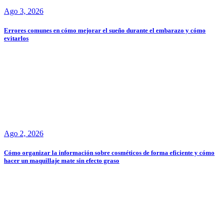
Ago 3, 2026
Errores comunes en cómo mejorar el sueño durante el embarazo y cómo
evitarlos
Ago 2, 2026
Cómo organizar la información sobre cosméticos de forma eficiente y cómo
hacer un maquillaje mate sin efecto graso