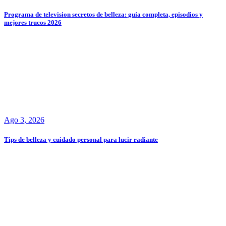
Programa de television secretos de belleza: guía completa, episodios y
mejores trucos 2026
Ago 3, 2026
Tips de belleza y cuidado personal para lucir radiante