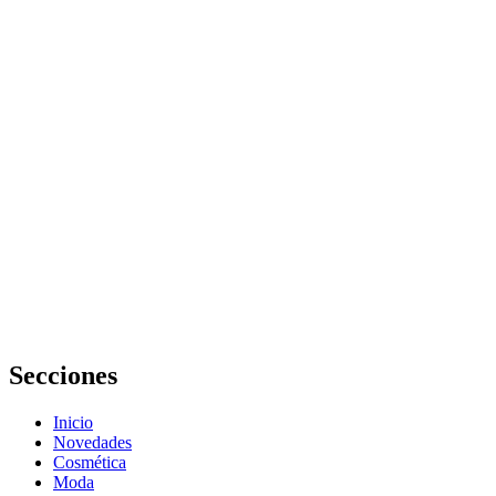
completa para
elegir los
mejores
Tips de belleza
y cuidado
personal para
lucir radiante
La Riché
Belleza y
Salud Pozuelo
reseñas:
opiniones,
servicios y
experiencia
real
Secciones
Inicio
Novedades
Cosmética
Moda