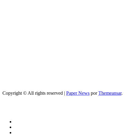
sueño durante
el embarazo:
consejos
prácticos
Entretenimiento
Programa de
television
secretos de
belleza: guía
completa,
episodios y
mejores trucos
2026
Copyright © All rights reserved
|
Paper News
por
Themeansar
.