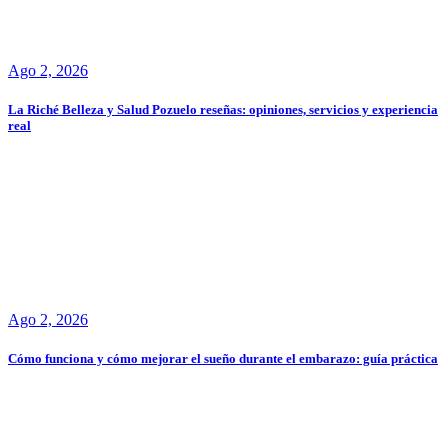
Ago 2, 2026
La Riché Belleza y Salud Pozuelo reseñas: opiniones, servicios y experiencia
real
Ago 2, 2026
Cómo funciona y cómo mejorar el sueño durante el embarazo: guía práctica