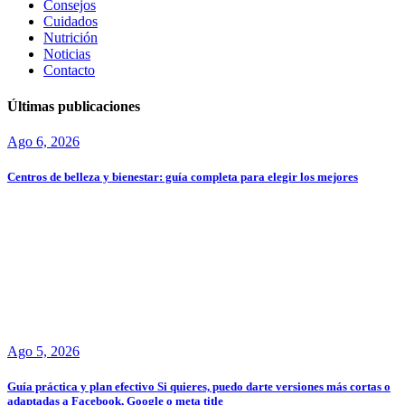
Consejos
Cuidados
Nutrición
Noticias
Contacto
Últimas publicaciones
Ago 6, 2026
Centros de belleza y bienestar: guía completa para elegir los mejores
Ago 5, 2026
Guía práctica y plan efectivo Si quieres, puedo darte versiones más cortas o
adaptadas a Facebook, Google o meta title