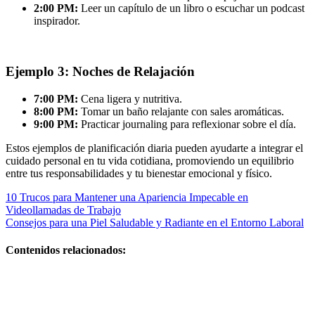
2:00 PM:
Leer un capítulo de un libro o escuchar un podcast
inspirador.
Ejemplo 3: Noches de Relajación
7:00 PM:
Cena ligera y nutritiva.
8:00 PM:
Tomar un baño relajante con sales aromáticas.
9:00 PM:
Practicar journaling para reflexionar sobre el día.
Estos ejemplos de planificación diaria pueden ayudarte a integrar el
cuidado personal en tu vida cotidiana, promoviendo un equilibrio
entre tus responsabilidades y tu bienestar emocional y físico.
Navegación
10 Trucos para Mantener una Apariencia Impecable en
Videollamadas de Trabajo
de
Consejos para una Piel Saludable y Radiante en el Entorno Laboral
entradas
Contenidos relacionados:
Centros de
belleza y
bienestar: guía