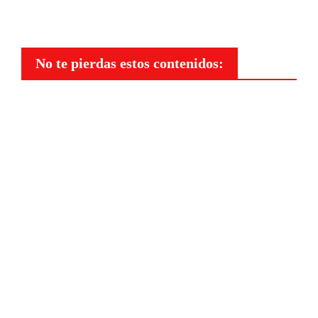
No te pierdas estos contenidos:
Maquillaje
Qué
opcion
es
existen