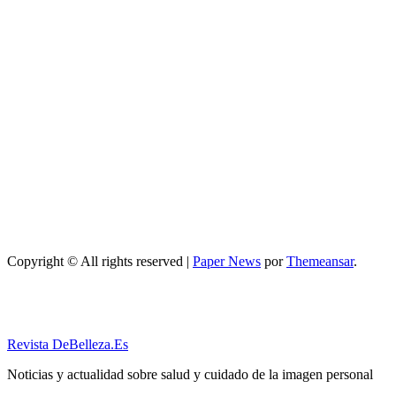
servicios top
Maquillaje
Qué opciones
existen para
mejorar cómo
hacer un
maquillaje
inspirado en
los años 80: 10
trucos,
productos y
paso a paso
Copyright © All rights reserved
|
Paper News
por
Themeansar
.
Revista DeBelleza.Es
Noticias y actualidad sobre salud y cuidado de la imagen personal