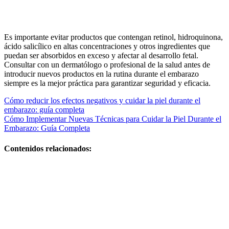
Es importante evitar productos que contengan retinol, hidroquinona,
ácido salicílico en altas concentraciones y otros ingredientes que
puedan ser absorbidos en exceso y afectar al desarrollo fetal.
Consultar con un dermatólogo o profesional de la salud antes de
introducir nuevos productos en la rutina durante el embarazo
siempre es la mejor práctica para garantizar seguridad y eficacia.
Navegación
Cómo reducir los efectos negativos y cuidar la piel durante el
embarazo: guía completa
de
Cómo Implementar Nuevas Técnicas para Cuidar la Piel Durante el
entradas
Embarazo: Guía Completa
Contenidos relacionados:
El
acompañamiento
profesional
fortalece la
lactancia y el
bienestar
familiar