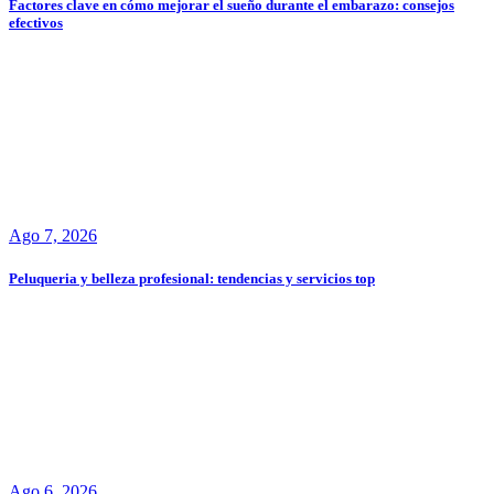
Factores clave en cómo mejorar el sueño durante el embarazo: consejos
efectivos
Ago 7, 2026
Peluqueria y belleza profesional: tendencias y servicios top
Ago 6, 2026