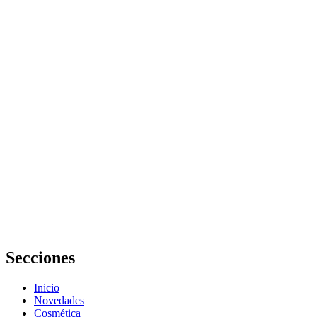
Errores
Comunes al
Mejorar la
Elasticidad de
la Piel con
Tratamientos
Naturales:
Guía
Completa
Alejandra
Salazar
incorpora iove
a su rutina de
recuperación
y cuidado
físico
Secciones
Inicio
Novedades
Cosmética