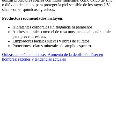
utilizar protectores solares con filtros minerales, como óxido de zinc
o dióxido de titanio, para proteger la piel sensible de los rayos UV
sin absorber químicos agresivos.
Productos recomendados incluyen:
Hidratantes corporales sin fragancia ni parabenos.
Aceites naturales como el de rosa mosqueta o almendra dulce
para prevenir estrías.
Limpiadores faciales suaves y libres de sulfatos.
Protectores solares minerales de amplio espectro.
Quizás también te interese:
Aumento de la depilación láser en
hombres: razones y tendencias actuales