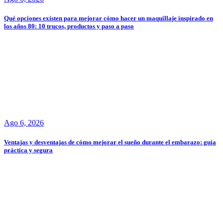
Qué opciones existen para mejorar cómo hacer un maquillaje inspirado en
los años 80: 10 trucos, productos y paso a paso
Ago 6, 2026
Ventajas y desventajas de cómo mejorar el sueño durante el embarazo: guía
práctica y segura