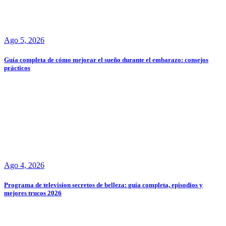
Ago 5, 2026
Guía completa de cómo mejorar el sueño durante el embarazo: consejos
prácticos
Ago 4, 2026
Programa de television secretos de belleza: guía completa, episodios y
mejores trucos 2026