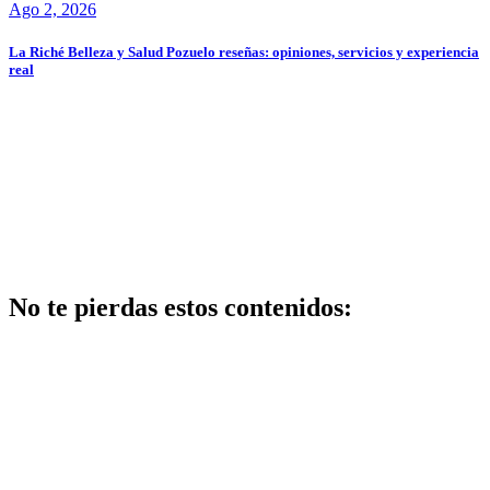
Ago 2, 2026
La Riché Belleza y Salud Pozuelo reseñas: opiniones, servicios y experiencia
real
No te pierdas estos contenidos:
Maquillaje
Qué opciones
existen para
mejorar cómo
hacer un
maquillaje