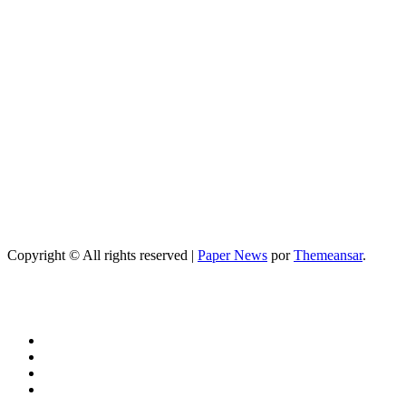
mejores
Noticias
Guía práctica
y plan efectivo
Si quieres,
puedo darte
versiones más
cortas o
adaptadas a
Facebook,
Google o meta
title
Copyright © All rights reserved
|
Paper News
por
Themeansar
.