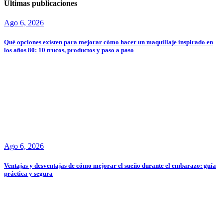
Últimas publicaciones
Ago 6, 2026
Qué opciones existen para mejorar cómo hacer un maquillaje inspirado en
los años 80: 10 trucos, productos y paso a paso
Ago 6, 2026
Ventajas y desventajas de cómo mejorar el sueño durante el embarazo: guía
práctica y segura