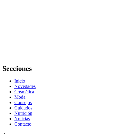
digestivo: qué
comer y por
qué
Cómo
manejar los
niveles de
estrés con una
alimentación
adecuada:
Guía completa
Secciones
Inicio
Novedades
Cosmética
Moda
Consejos
Cuidados
Nutrición
Noticias
Contacto