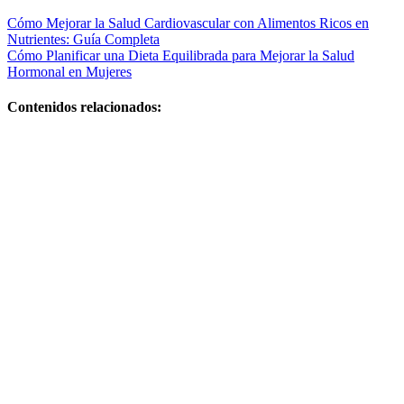
Navegación
Cómo Mejorar la Salud Cardiovascular con Alimentos Ricos en
Nutrientes: Guía Completa
de
Cómo Planificar una Dieta Equilibrada para Mejorar la Salud
entradas
Hormonal en Mujeres
Contenidos relacionados:
Guía práctica
y plan efectivo
Si quieres,
puedo darte
versiones más
cortas o
adaptadas a
Facebook,
Google o meta
title
Alimentos que
ayudan a
mejorar la
salud del
sistema