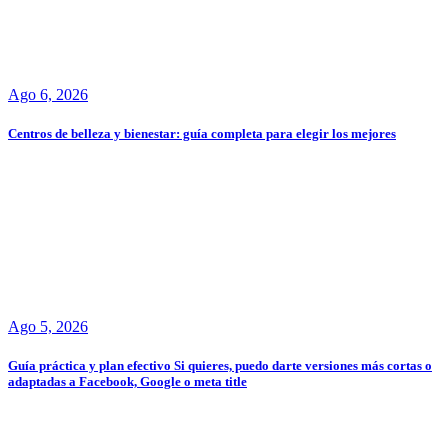
Ago 6, 2026
Centros de belleza y bienestar: guía completa para elegir los mejores
Ago 5, 2026
Guía práctica y plan efectivo Si quieres, puedo darte versiones más cortas o
adaptadas a Facebook, Google o meta title