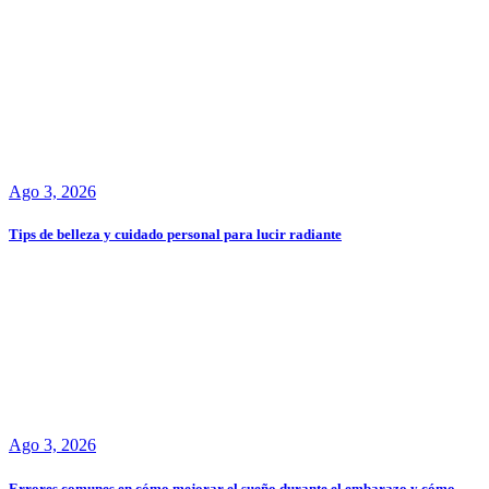
Ago 3, 2026
Tips de belleza y cuidado personal para lucir radiante
Ago 3, 2026
Errores comunes en cómo mejorar el sueño durante el embarazo y cómo