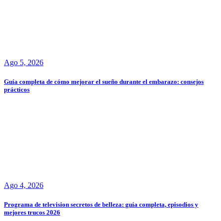
Ago 5, 2026
Guía completa de cómo mejorar el sueño durante el embarazo: consejos
prácticos
Ago 4, 2026
Programa de television secretos de belleza: guía completa, episodios y
mejores trucos 2026