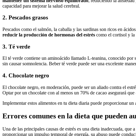
mantener un sistema nervioso equilibrado
, reduciendo la ansiedad
capacidad para mejorar la salud cerebral.
2. Pescados grasos
Pescados como el salmón, la caballa y las sardinas son ricos en ácido
reducir la producción de hormonas del estrés
como el cortisol y la
3. Té verde
El té verde contiene un aminoácido llamado L-teanina, conocido por 
sin causar somnolencia. Beber té verde puede ser una excelente maner
4. Chocolate negro
El chocolate negro, en moderación, puede ser un aliado contra el estr
Optar por un chocolate con al menos un 70% de cacao asegurará que 
Implementar estos alimentos en tu dieta diaria puede proporcionar un 
Errores comunes en la dieta que pueden au
Una de las principales causas de estrés es una dieta inadecuada, que
proporcionar un impulso temporal de energía, su abuso puede conducir 