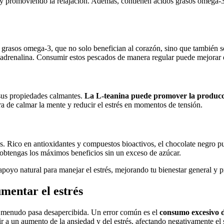
 y promoviendo la relajación. Además, contienen ácidos grasos omega-3,
s grasos omega-3, que no solo benefician al corazón, sino que también s
 adrenalina. Consumir estos pescados de manera regular puede mejorar e
sus propiedades calmantes.
La L-teanina puede promover la producci
a de calmar la mente y reducir el estrés en momentos de tensión.
és. Rico en antioxidantes y compuestos bioactivos, el chocolate negro 
obtengas los máximos beneficios sin un exceso de azúcar.
apoyo natural para manejar el estrés, mejorando tu bienestar general y 
mentar el estrés
 a menudo pasa desapercibida. Un error común es el
consumo excesivo d
a un aumento de la ansiedad y del estrés, afectando negativamente el s