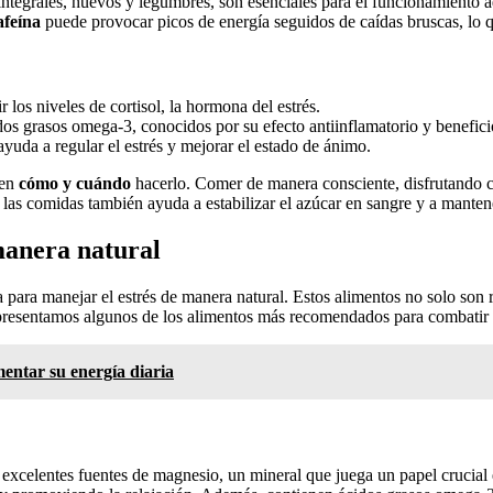
 integrales, huevos y legumbres, son esenciales para el funcionamiento 
afeína
puede provocar picos de energía seguidos de caídas bruscas, lo q
 los niveles de cortisol, la hormona del estrés.
os grasos omega-3, conocidos por su efecto antiinflamatorio y beneficio
yuda a regular el estrés y mejorar el estado de ánimo.
 en
cómo y cuándo
hacerlo. Comer de manera consciente, disfrutando c
 las comidas también ayuda a estabilizar el azúcar en sangre y a manten
manera natural
iva para manejar el estrés de manera natural. Estos alimentos no solo son
presentamos algunos de los alimentos más recomendados para combatir e
entar su energía diaria
 excelentes fuentes de magnesio, un mineral que juega un papel crucial