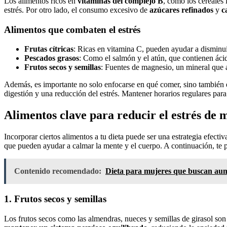
Los alimentos ricos en
vitaminas del complejo B
, como los cereales
estrés. Por otro lado, el consumo excesivo de
azúcares refinados
y
c
Alimentos que combaten el estrés
Frutas cítricas
: Ricas en vitamina C, pueden ayudar a disminuir
Pescados grasos
: Como el salmón y el atún, que contienen ácid
Frutos secos y semillas
: Fuentes de magnesio, un mineral que a
Además, es importante no solo enfocarse en qué comer, sino también
digestión y una reducción del estrés. Mantener horarios regulares para
Alimentos clave para reducir el estrés de 
Incorporar ciertos alimentos a tu dieta puede ser una estrategia efect
que pueden ayudar a calmar la mente y el cuerpo. A continuación, te 
Contenido recomendado:
Dieta para mujeres que buscan aum
1. Frutos secos y semillas
Los frutos secos como las almendras, nueces y semillas de girasol son