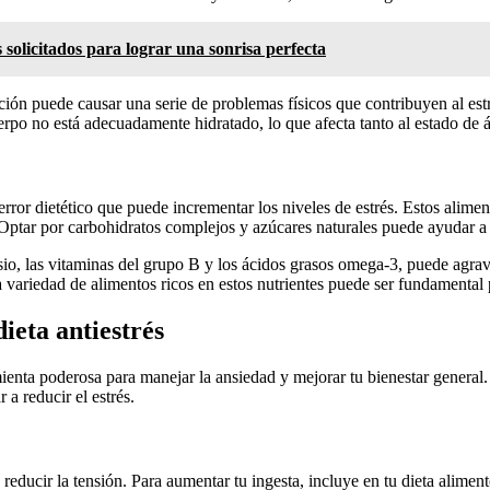
solicitados para lograr una sonrisa perfecta
ación puede causar una serie de problemas físicos que contribuyen al es
uerpo no está adecuadamente hidratado, lo que afecta tanto al estado de
error dietético que puede incrementar los niveles de estrés. Estos alim
tar por carbohidratos complejos y azúcares naturales puede ayudar a est
, las vitaminas del grupo B y los ácidos grasos omega-3, puede agravar e
variedad de alimentos ricos en estos nutrientes puede ser fundamental p
ieta antiestrés
ramienta poderosa para manejar la ansiedad y mejorar tu bienestar genera
a reducir el estrés.
 reducir la tensión. Para aumentar tu ingesta, incluye en tu dieta alime