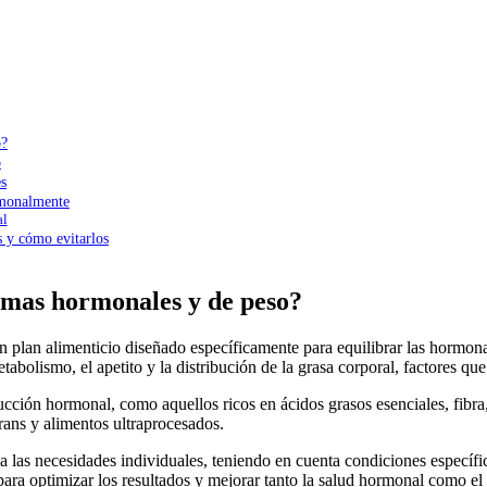
o?
o
s
rmonalmente
al
 y cómo evitarlos
emas hormonales y de peso?
n plan alimenticio diseñado específicamente para equilibrar las hormona
tabolismo, el apetito y la distribución de la grasa corporal, factores q
ducción hormonal, como aquellos ricos en ácidos grasos esenciales, fibr
rans y alimentos ultraprocesados.
 las necesidades individuales, teniendo en cuenta condiciones específ
 para optimizar los resultados y mejorar tanto la salud hormonal como el 