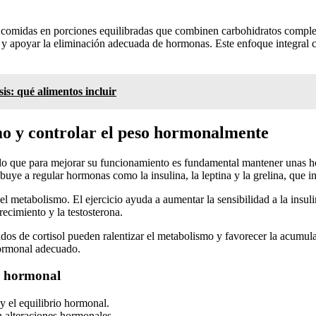
as comidas en porciones equilibradas que combinen carbohidratos complej
a y apoyar la eliminación adecuada de hormonas. Este enfoque integral co
is: qué alimentos incluir
mo y controlar el peso hormonalmente
r lo que para mejorar su funcionamiento es fundamental mantener unas
uye a regular hormonas como la insulina, la leptina y la grelina, que in
r el metabolismo. El ejercicio ayuda a aumentar la sensibilidad a la in
ecimiento y la testosterona.
ados de cortisol pueden ralentizar el metabolismo y favorecer la acumul
hormonal adecuado.
o hormonal
y el equilibrio hormonal.
 alteraciones hormonales.