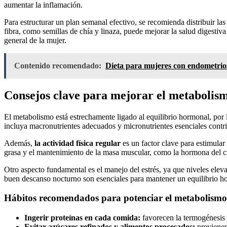
aumentar la inflamación.
Para estructurar un plan semanal efectivo, se recomienda distribuir l
fibra, como semillas de chía y linaza, puede mejorar la salud digestiv
general de la mujer.
Contenido recomendado:
Dieta para mujeres con endometrios
Consejos clave para mejorar el metabolis
El metabolismo está estrechamente ligado al equilibrio hormonal, po
incluya macronutrientes adecuados y micronutrientes esenciales contrib
Además,
la actividad física regular
es un factor clave para estimula
grasa y el mantenimiento de la masa muscular, como la hormona del cr
Otro aspecto fundamental es el manejo del estrés, ya que niveles elev
buen descanso nocturno son esenciales para mantener un equilibrio 
Hábitos recomendados para potenciar el metabolism
Ingerir proteínas en cada comida:
favorecen la termogénesis 
Evitar azúcares refinados y alimentos procesados:
previenen