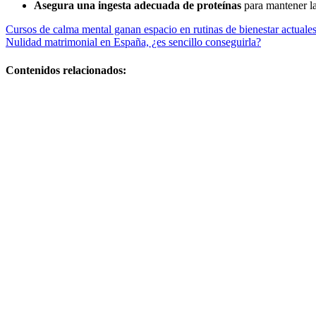
Asegura una ingesta adecuada de proteínas
para mantener l
Navegación
Cursos de calma mental ganan espacio en rutinas de bienestar actuale
Nulidad matrimonial en España, ¿es sencillo conseguirla?
de
entradas
Contenidos relacionados:
Guía práctica
y plan efectivo
Si quieres,
puedo darte
versiones más
cortas o
adaptadas a
Facebook,
Google o meta
title
Alimentos que
ayudan a
mejorar la
salud del
sistema
digestivo: qué
comer y por