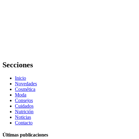
qué
Cómo
manejar los
niveles de
estrés con una
alimentación
adecuada:
Guía completa
Secciones
Inicio
Novedades
Cosmética
Moda
Consejos
Cuidados
Nutrición
Noticias
Contacto
Últimas publicaciones