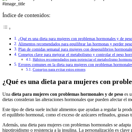
#image_title
Índice de contenidos:
¿Qué es una dieta para mujeres con problemas hormonales y de pes
Alimentos recomendados para equilibrar las hormonas y perder pes
Plan de comidas semanal para mujeres con desequilibrios hormonale
Consejos clave para mejorar el metabolismo y controlar el peso ho
Hábitos recomendados para potenciar el metabolismo hormon
Errores comunes en la dieta para mujeres con problemas hormonales
Consejos para evitar estos errores
¿Qué es una dieta para mujeres con probl
Una
dieta para mujeres con problemas hormonales y de peso
es u
dietas consideran las alteraciones hormonales que pueden afectar el me
Este tipo de dieta suele incluir alimentos que ayudan a regular la pro
el equilibrio hormonal, como el exceso de azúcares refinados, grasas t
Además, una dieta para mujeres con problemas hormonales se adapta a
hipotiroidismo o resistencia a la insulina. La personalización es clave