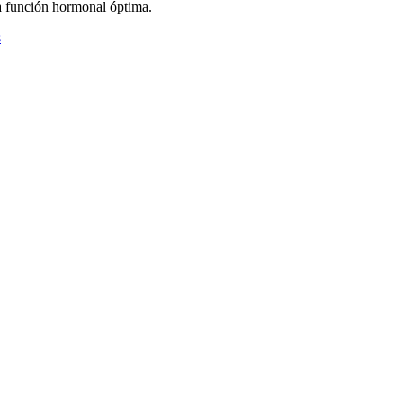
a función hormonal óptima.
s