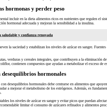
as hormonas y perder peso
ental incluir en la dieta alimentos ricos en nutrientes que regulen el si
ción hormonal adecuada y mejoran la sensibilidad a la insulina.
a saludable y confianza renovada
ven la saciedad y estabilizan los niveles de azúcar en sangre. Fuentes
utas, verduras y cereales integrales, que contribuyen a la eliminación de
 coliflor, contienen compuestos que ayudan a metabolizar el exceso de e
 desequilibrios hormonales
con desequilibrios hormonales debe centrarse en alimentos que apoyen 
ayudar a mejorar el metabolismo de los estrógenos. Además, es fundament
.
ables los niveles de azúcar en sangre y evitar picos que puedan afecta
recomendable limitar el consumo de azúcares refinados y alimentos pro