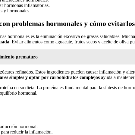
r hormonas inflamatorias.
as y hormonales.
 con problemas hormonales y cómo evitarlos
mas hormonales es la eliminación excesiva de grasas saludables. Muchas
cuada
. Evitar alimentos como aguacate, frutos secos y aceite de oliva p
cimiento prematuro
úcares refinados. Estos ingredientes pueden causar inflamación y alte
ares simples y optar por carbohidratos complejos
ayuda a mantener 
teína en su dieta. La proteína es fundamental para la síntesis de hormo
equilibrio hormonal.
roducción hormonal.
para reducir la inflamación.