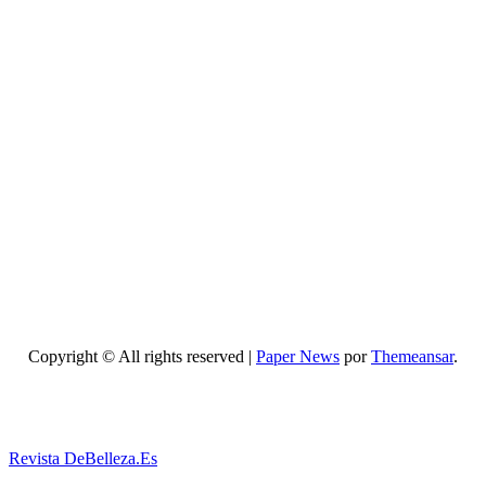
opciones
existen
para
mejorar
cómo
hacer un
maquillaje
inspirado
en los
años 80:
10 trucos,
productos
y paso a
paso
Copyright © All rights reserved
|
Paper News
por
Themeansar
.
Revista DeBelleza.Es