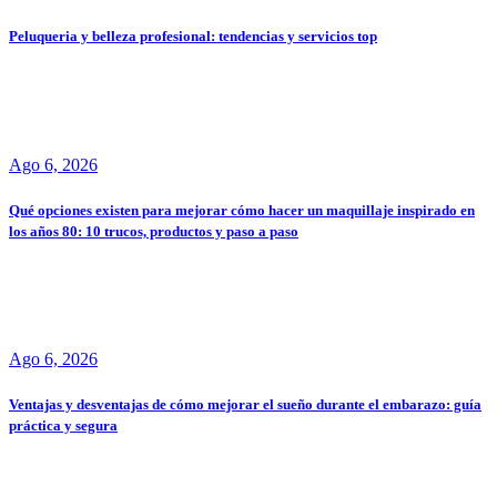
Peluqueria y belleza profesional: tendencias y servicios top
Ago 6, 2026
Qué opciones existen para mejorar cómo hacer un maquillaje inspirado en
los años 80: 10 trucos, productos y paso a paso
Ago 6, 2026
Ventajas y desventajas de cómo mejorar el sueño durante el embarazo: guía
práctica y segura