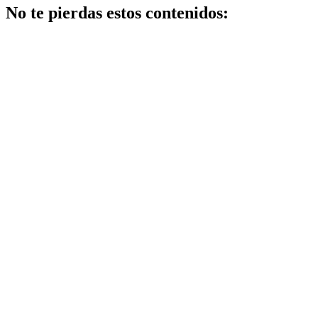
No te pierdas estos contenidos:
Belleza
Los
mejores
centros de
belleza en
getafe:
guía 2026
con
opiniones
y ofertas
Salud
Factores
clave en
cómo
mejorar el