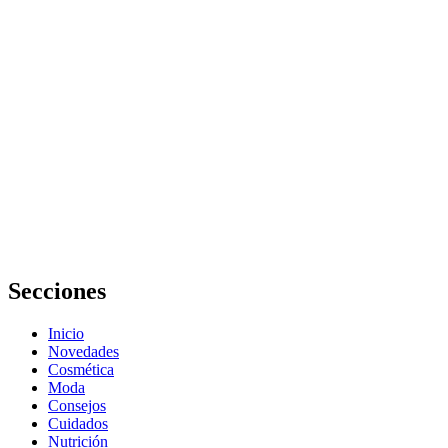
Cómo
manejar
los niveles
de estrés
con una
alimentación
adecuada:
Guía
completa
Secciones
Inicio
Novedades
Cosmética
Moda
Consejos
Cuidados
Nutrición