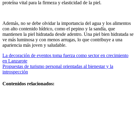
proteína vital para la firmeza y elasticidad de la piel.
Además, no se debe olvidar la importancia del agua y los alimentos
con alto contenido hídrico, como el pepino y la sandía, que
mantienen la piel hidratada desde adentro. Una piel bien hidratada se
ve más luminosa y con menos arrugas, lo que contribuye a una
apariencia más joven y saludable.
Navegación
La decoración de eventos toma fuerza como sector en crecimiento
en Lanzarote
de
Propuestas de turismo personal orientadas al bienestar y la
entradas
introspección
Contenidos relacionados:
Guía
práctica y
plan
efectivo Si
quieres,
puedo