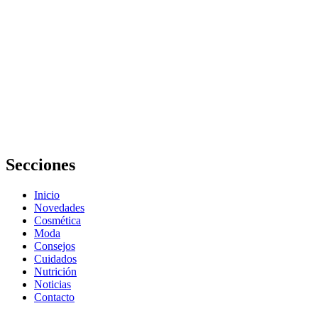
Cómo
manejar
los niveles
de estrés
con una
alimentación
adecuada:
Guía
completa
Secciones
Inicio
Novedades
Cosmética
Moda
Consejos
Cuidados
Nutrición
Noticias
Contacto