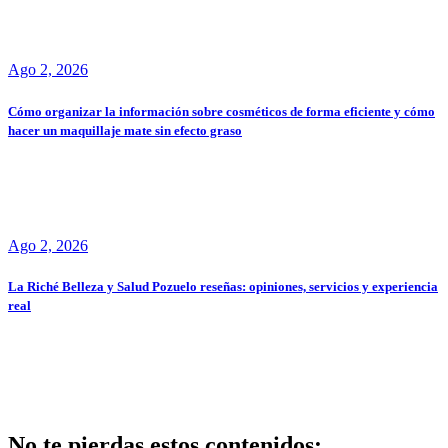
Ago 2, 2026
Cómo organizar la información sobre cosméticos de forma eficiente y cómo
hacer un maquillaje mate sin efecto graso
Ago 2, 2026
La Riché Belleza y Salud Pozuelo reseñas: opiniones, servicios y experiencia
real
No te pierdas estos contenidos: