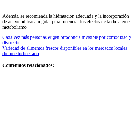
Además, se recomienda la hidratación adecuada y la incorporación
de actividad física regular para potenciar los efectos de la dieta en el
metabolismo.
Navegación
Cada vez más personas eligen ortodoncia invisible por comodidad y
discreción
de
Variedad de alimentos frescos disponibles en los mercados locales
entradas
durante todo el año
Contenidos relacionados:
Guía
práctica y
plan
efectivo Si
quieres,
puedo
darte
versiones
más