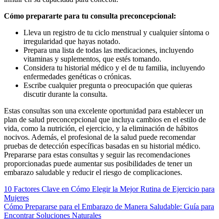
Cómo prepararte para tu consulta preconcepcional:
Lleva un registro de tu ciclo menstrual y cualquier síntoma o
irregularidad que hayas notado.
Prepara una lista de todas las medicaciones, incluyendo
vitaminas y suplementos, que estés tomando.
Considera tu historial médico y el de tu familia, incluyendo
enfermedades genéticas o crónicas.
Escribe cualquier pregunta o preocupación que quieras
discutir durante la consulta.
Estas consultas son una excelente oportunidad para establecer un
plan de salud preconcepcional que incluya cambios en el estilo de
vida, como la nutrición, el ejercicio, y la eliminación de hábitos
nocivos. Además, el profesional de la salud puede recomendar
pruebas de detección específicas basadas en su historial médico.
Prepararse para estas consultas y seguir las recomendaciones
proporcionadas puede aumentar sus posibilidades de tener un
embarazo saludable y reducir el riesgo de complicaciones.
Navegación
10 Factores Clave en Cómo Elegir la Mejor Rutina de Ejercicio para
Mujeres
de
Cómo Prepararse para el Embarazo de Manera Saludable: Guía para
entradas
Encontrar Soluciones Naturales