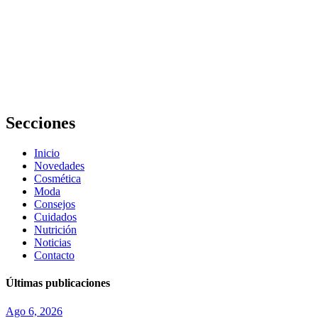
la
retención
de
líquidos
en el
embarazo
Secciones
Inicio
Novedades
Cosmética
Moda
Consejos
Cuidados
Nutrición
Noticias
Contacto
Últimas publicaciones
Ago 6, 2026