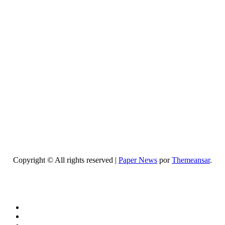
Programa
de
television
secretos
de
belleza:
guía
completa,
episodios
y mejores
trucos
2026
Copyright © All rights reserved
|
Paper News
por
Themeansar
.