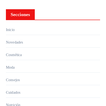
estrés
con
Secciones
una
aliment
ación
Inicio
adecua
da:
Novedades
Guía
comple
Cosmética
ta
Moda
Consejos
Cuidados
Nutrición