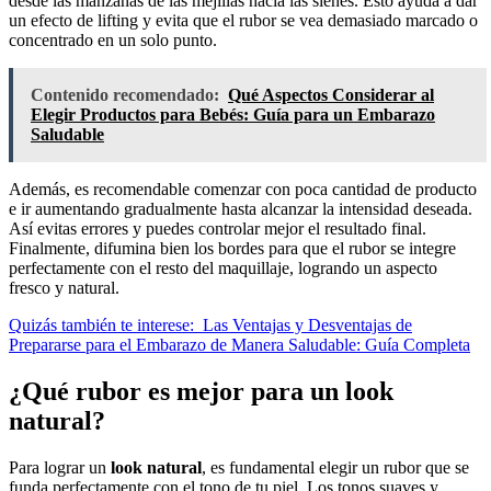
desde las manzanas de las mejillas hacia las sienes. Esto ayuda a dar
un efecto de lifting y evita que el rubor se vea demasiado marcado o
concentrado en un solo punto.
Contenido recomendado:
Qué Aspectos Considerar al
Elegir Productos para Bebés: Guía para un Embarazo
Saludable
Además, es recomendable comenzar con poca cantidad de producto
e ir aumentando gradualmente hasta alcanzar la intensidad deseada.
Así evitas errores y puedes controlar mejor el resultado final.
Finalmente, difumina bien los bordes para que el rubor se integre
perfectamente con el resto del maquillaje, logrando un aspecto
fresco y natural.
Quizás también te interese:
Las Ventajas y Desventajas de
Prepararse para el Embarazo de Manera Saludable: Guía Completa
¿Qué rubor es mejor para un look
natural?
Para lograr un
look natural
, es fundamental elegir un rubor que se
funda perfectamente con el tono de tu piel. Los tonos suaves y