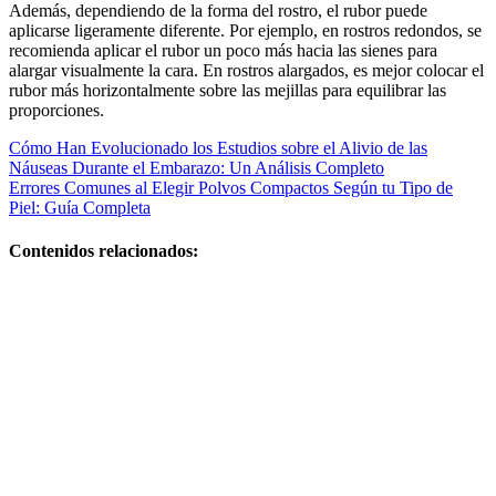
Además, dependiendo de la forma del rostro, el rubor puede
aplicarse ligeramente diferente. Por ejemplo, en rostros redondos, se
recomienda aplicar el rubor un poco más hacia las sienes para
alargar visualmente la cara. En rostros alargados, es mejor colocar el
rubor más horizontalmente sobre las mejillas para equilibrar las
proporciones.
Navegación
Cómo Han Evolucionado los Estudios sobre el Alivio de las
Náuseas Durante el Embarazo: Un Análisis Completo
de
Errores Comunes al Elegir Polvos Compactos Según tu Tipo de
entradas
Piel: Guía Completa
Contenidos relacionados:
Qué
claves son
esenciales
para una
maternidad
plena:
cómo
evitar la
retención