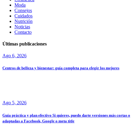
Moda
Consejos
Cuidados
Nutrición
Noticias
Contacto
Últimas publicaciones
Ago 6, 2026
Centros de belleza y bienestar: guía completa para elegir los mejores
Ago 5, 2026
Guía práctica y plan efectivo Si quieres, puedo darte versiones más cortas o
adaptadas a Facebook, Google o meta title