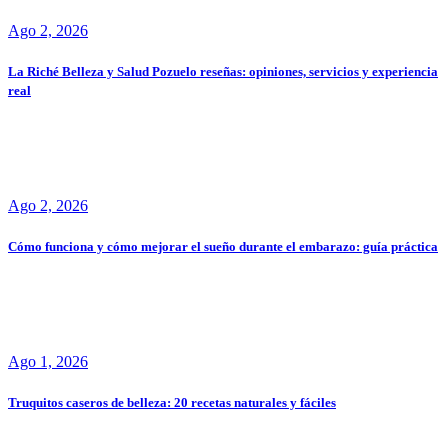
Ago 2, 2026
La Riché Belleza y Salud Pozuelo reseñas: opiniones, servicios y experiencia
real
Ago 2, 2026
Cómo funciona y cómo mejorar el sueño durante el embarazo: guía práctica
Ago 1, 2026
Truquitos caseros de belleza: 20 recetas naturales y fáciles