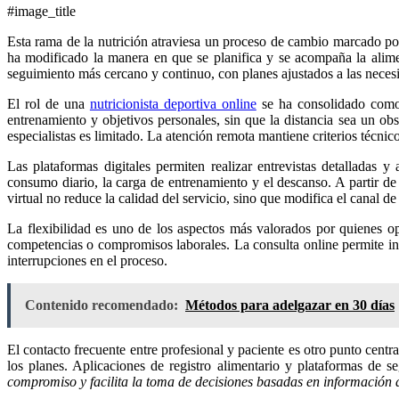
#image_title
Esta rama de la nutrición atraviesa un proceso de cambio marcado por el avance de la tecnología y por nuevas formas de vinculación entre profesionales y deportistas. La incorporación de herramientas digitales
ha modificado la manera en que se planifica y se acompaña la alimen
seguimiento más cercano y continuo, con planes ajustados a las necesi
El rol de una
nutricionista deportiva online
se ha consolidado como u
entrenamiento y objetivos personales, sin que la distancia sea un obs
especialistas es limitado. La atención remota mantiene criterios técnic
Las plataformas digitales permiten realizar entrevistas detalladas y
consumo diario, la carga de entrenamiento y el descanso. A partir d
virtual no reduce la calidad del servicio, sino que modifica el canal de
La flexibilidad es uno de los aspectos más valorados por quienes op
competencias o compromisos laborales. La consulta online permite inte
interrupciones en el proceso.
Contenido recomendado:
Métodos para adelgazar en 30 días
El contacto frecuente entre profesional y paciente es otro punto centr
los planes. Aplicaciones de registro alimentario y plataformas de 
compromiso y facilita la toma de decisiones basadas en información 