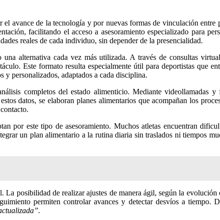
tación, facilitando el acceso a asesoramiento especializado para perso
dades reales de cada individuo, sin depender de la presencialidad.
na alternativa cada vez más utilizada. A través de consultas virtuale
táculo. Este formato resulta especialmente útil para deportistas que e
os y personalizados, adaptados a cada disciplina.
 análisis completos del estado alimenticio. Mediante videollamadas y 
e estos datos, se elaboran planes alimentarios que acompañan los proce
 contacto.
tan por este tipo de asesoramiento. Muchos atletas encuentran dificul
grar un plan alimentario a la rutina diaria sin traslados ni tiempos m
al. La posibilidad de realizar ajustes de manera ágil, según la evolución
seguimiento permiten controlar avances y detectar desvíos a tiempo.
actualizada”.