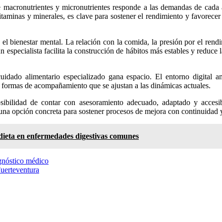
e macronutrientes y micronutrientes responde a las demandas de cada acti
itaminas y minerales, es clave para sostener el rendimiento y favorecer
el bienestar mental. La relación con la comida, la presión por el ren
 especialista facilita la construcción de hábitos más estables y reduce 
cuidado alimentario especializado gana espacio. El entorno digital a
 formas de acompañamiento que se ajustan a las dinámicas actuales.
sibilidad de contar con asesoramiento adecuado, adaptado y accesibl
una opción concreta para sostener procesos de mejora con continuidad y 
dieta en enfermedades digestivas comunes
agnóstico médico
Fuerteventura