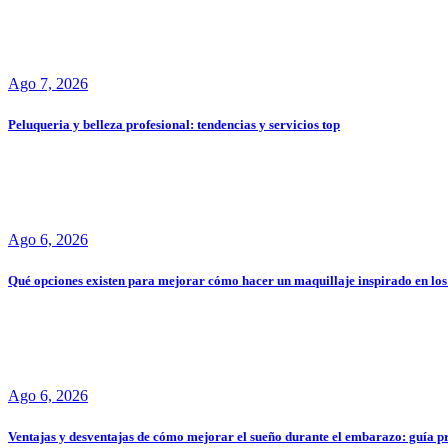
Ago 7, 2026
Peluqueria y belleza profesional: tendencias y servicios top
Ago 6, 2026
Qué opciones existen para mejorar cómo hacer un maquillaje inspirado en los 
Ago 6, 2026
Ventajas y desventajas de cómo mejorar el sueño durante el embarazo: guía p