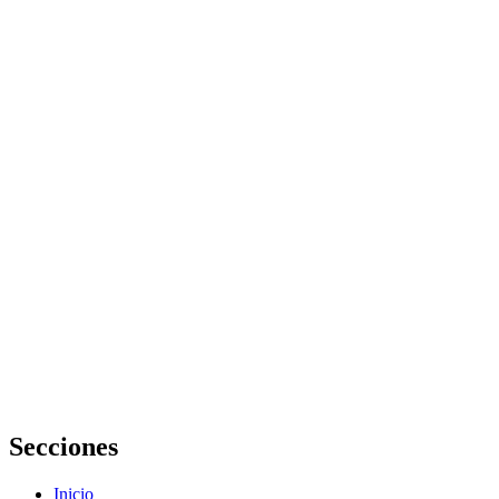
tradicional y
las palmeras
artesanales en
la cultura
gastronómica
La
importancia
de la
alimentación
equilibrada
para la salud y
el bienestar
La formación
culinaria gana
espacio como
opción
educativa y
profesional
Secciones
Inicio