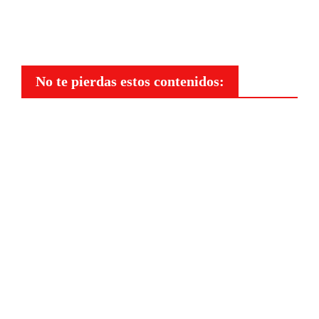
No te pierdas estos contenidos:
Belleza
Los
mejore
s